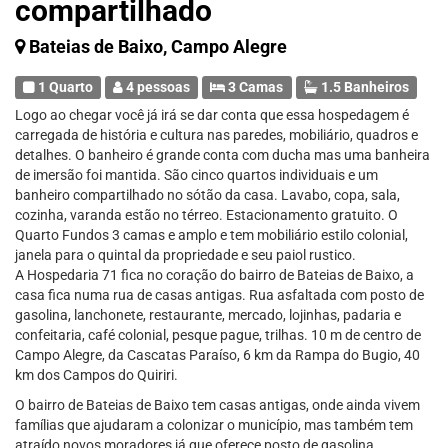
compartilhado
Bateias de Baixo, Campo Alegre
1 Quarto
4 pessoas
3 Camas
1.5 Banheiros
Logo ao chegar você já irá se dar conta que essa hospedagem é
carregada de história e cultura nas paredes, mobiliário, quadros e
detalhes. O banheiro é grande conta com ducha mas uma banheira
de imersão foi mantida. São cinco quartos individuais e um
banheiro compartilhado no sótão da casa. Lavabo, copa, sala,
cozinha, varanda estão no térreo. Estacionamento gratuito. O
Quarto Fundos 3 camas e amplo e tem mobiliário estilo colonial,
janela para o quintal da propriedade e seu paiol rustico.
A Hospedaria 71 fica no coração do bairro de Bateias de Baixo, a
casa fica numa rua de casas antigas. Rua asfaltada com posto de
gasolina, lanchonete, restaurante, mercado, lojinhas, padaria e
confeitaria, café colonial, pesque pague, trilhas. 10 m de centro de
Campo Alegre, da Cascatas Paraíso, 6 km da Rampa do Bugio, 40
km dos Campos do Quiriri.
O bairro de Bateias de Baixo tem casas antigas, onde ainda vivem
famílias que ajudaram a colonizar o município, mas também tem
atraído novos moradores já que oferece posto de gasolina,