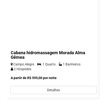
Cabana hidromassagem Morada Alma
C
Gêmea
H
Campo Alegre
1 Quarto
1 Banheiros
C
2 Hóspedes
A partir de R$ 595,00 por noite
A 
Detalhes