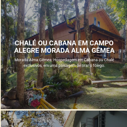
CHALÉ OU CABANA EM CAMPO
ALEGRE MORADA ALMA GÊMEA
Morada Alma Gêmea: Hospedagem em Cabana ou Chalé
exclusivos, em uma paisagem de tirar o fôlego.